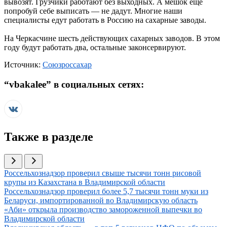
вывозят. Грузчики работают без выходных. А мешок еще
попробуй себе выписать — не дадут. Многие наши
специалисты едут работать в Россию на сахарные заводы.
На Черкасчине шесть действующих сахарных заводов. В этом
году будут работать два, остальные законсервируют.
Источник:
Союзроссахар
“
vbakalee
” в социальных сетях:
Также в разделе
Иллюстрация новости
Россельхознадзор проверил свыше тысячи тонн рисовой
крупы из Казахстана в Владимирской области
Иллюстрация новости
Россельхознадзор проверил более 5,7 тысячи тонн муки из
Беларуси, импортированной во Владимирскую область
Иллюстрация новости
«Аби» открыла производство замороженной выпечки во
Владимирской области