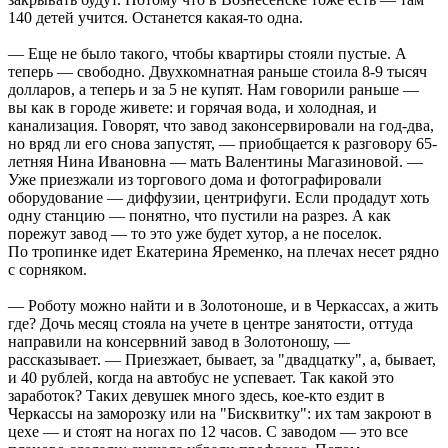
140 детей учится. Останется какая-то одна.
— Еще не было такого, чтобы квартиры стояли пустые. А
теперь — свободно. Двухкомнатная раньше стоила 8-9 тысяч
долларов, а теперь и за 5 не купят. Нам говорили раньше —
вы как в городе живете: и горячая вода, и холодная, и
канализация. Говорят, что завод законсервировали на год-два,
но вряд ли его снова запустят, — приобщается к разговору 65-
летняя Нина Ивановна — мать Валентины Магазиновой. —
Уже приезжали из торгового дома и фотографировали
оборудование — диффузии, центрифуги. Если продадут хоть
одну станцию — понятно, что пустили на разрез. А как
порежут завод — то это уже будет хутор, а не поселок.
По тропинке идет Екатерина Яременко, на плечах несет рядно
с сорняком.
— Роботу можно найти и в Золотоноше, и в Черкассах, а жить
где? Дочь месяц стояла на учете в центре занятости, оттуда
направили на консервний завод в Золотоношу, —
рассказывает. — Приезжает, бывает, за "двадцатку", а, бывает,
и 40 рублей, когда на автобус не успевает. Так какой это
заработок? Таких девушек много здесь, кое-кто ездит в
Черкассы на заморозку или на "Бисквитку": их там закроют в
цехе — и стоят на ногах по 12 часов. С заводом — это все