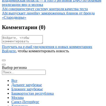
Иллюстрация новости
Владимирская область — в топ-5 регионов ЦФО по объемам
реализации яиц и молока
Иллюстрация новости
Abi совершенствует систему контроля качества теста
Иллюстрация новости
Abi выпускает линейку замороженных блинов от бренда
«Стародворье»
Комментарии (
0
)
Получать на e‑mail уведомления о новых комментариях
Войдите
, чтобы комментировать новость
Выбор региона
Поиск региона
Все
Дальнее зарубежье
Ближнее зарубежье
Башкортостан республика
Москва
Санкт-Петербург