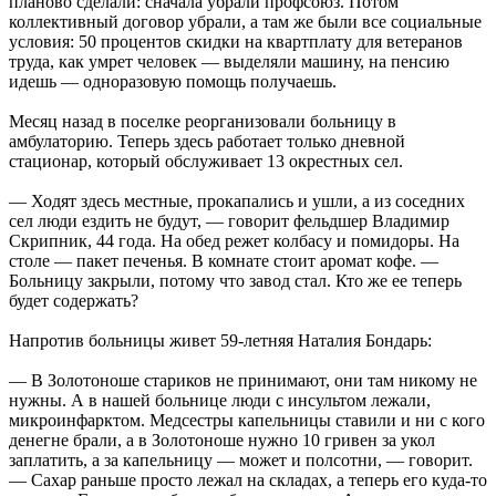
планово сделали: сначала убрали профсоюз. Потом
коллективный договор убрали, а там же были все социальные
условия: 50 процентов скидки на квартплату для ветеранов
труда, как умрет человек — выделяли машину, на пенсию
идешь — одноразовую помощь получаешь.
Месяц назад в поселке реорганизовали больницу в
амбулаторию. Теперь здесь работает только дневной
стационар, который обслуживает 13 окрестных сел.
— Ходят здесь местные, прокапались и ушли, а из соседних
сел люди ездить не будут, — говорит фельдшер Владимир
Скрипник, 44 года. На обед режет колбасу и помидоры. На
столе — пакет печенья. В комнате стоит аромат кофе. —
Больницу закрыли, потому что завод стал. Кто же ее теперь
будет содержать?
Напротив больницы живет 59-летняя Наталия Бондарь:
— В Золотоноше стариков не принимают, они там никому не
нужны. А в нашей больнице люди с инсультом лежали,
микроинфарктом. Медсестры капельницы ставили и ни с кого
денегне брали, а в Золотоноше нужно 10 гривен за укол
заплатить, а за капельницу — может и полсотни, — говорит.
— Сахар раньше просто лежал на складах, а теперь его куда-то