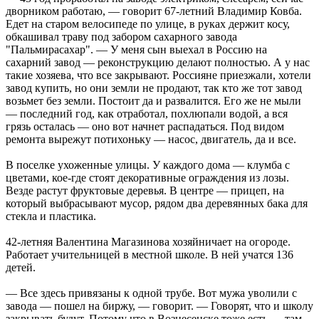
дворником работаю, — говорит 67-летний Владимир Ковба.
Едет на старом велосипеде по улице, в руках держит косу,
обкашивал траву под забором сахарного завода
"Пальмирасахар". — У меня сын выехал в Россию на
сахарний завод — реконструкцию делают полностью. А у нас
такие хозяева, что все закрывают. Россияне приезжали, хотели
завод купить, но они земли не продают, так кто же тот завод
возьмет без земли. Постоит да и развалится. Его же не мыли
— последний год, как отработал, похлюпали водой, а вся
грязь осталась — оно вот начнет распадаться. Под видом
ремонта вырежут потихоньку — насос, двигатель, да и все.
В поселке ухоженные улицы. У каждого дома — клумба с
цветами, кое-где стоят декоративные ограждения из лозы.
Везде растут фруктовые деревья. В центре — прицеп, на
который выбрасывают мусор, рядом два деревянных бака для
стекла и пластика.
42-летняя Валентина Магазинова хозяйничает на огороде.
Работает учительницей в местной школе. В ней учатся 136
детей.
— Все здесь привязаны к одной трубе. Вот мужа уволили с
завода — пошел на биржу, — говорит. — Говорят, что и школу
закрывать будут. Потому что в Вознесенске тоже есть — там