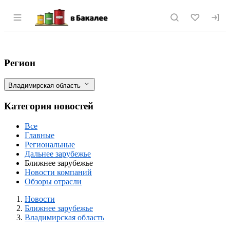
Раздел навигации по сайту vbakalee.ru
Украина: Пальмирский сахарный завод
Фильтры
Регион
Владимирская область
Категория новостей
Все
Главные
Региональные
Дальнее зарубежье
Ближнее зарубежье
Новости компаний
Обзоры отрасли
Новости
Разделы
Новости
Ближнее зарубежье
Владимирская область