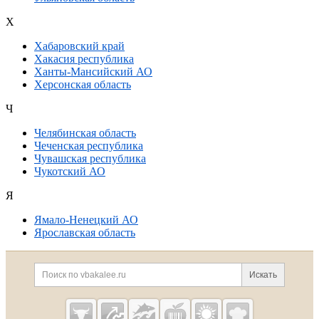
Х
Хабаровский край
Хакасия республика
Ханты-Мансийский АО
Херсонская область
Ч
Челябинская область
Чеченская республика
Чувашская республика
Чукотский АО
Я
Ямало-Ненецкий АО
Ярославская область
Дополнительная информация
Поиск по сайту и ссылк
Искать
Cсылки на полезные проекты